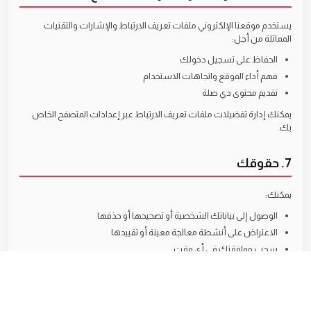
يستخدم موقعنا الإلكتروني ملفات تعريف الارتباط والإشارات والتقنيات
المماثلة من أجل:
الحفاظ على تسجيل دخولك
فهم أداء الموقع واتجاهات الاستخدام
تقديم محتوى ذي صلة
يمكنك إدارة تفضيلات ملفات تعريف الارتباط عبر إعدادات المتصفح الخاص
بك.
7. حقوقك
يمكنك:
الوصول إلى بياناتك الشخصية أو تصحيحها أو حذفها
الاعتراض على أنشطة معالجة معينة أو تقييدها
سحب موافقتك في أي وقت
تقديم شكوى إلى سلطة حماية البيانات إذا كنت تعتقد أن حقوقك قد
انتُهكت