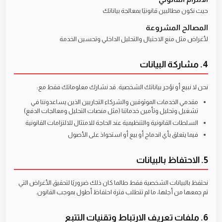
حيث نكون مطالبين قانونيًا بمعالجة بياناتك
المصالح المشروعة
لأغراض مثل منع الاحتيال والتحليل الداخلي وتحسين الخدمة
4. مشاركة البيانات
نحن لا نبيع أو نؤجر بياناتك الشخصية. قد نشارك معلوماتك فقط مع:
مقدمي الخدمات الموثوقين والشركاء التجاريين الذين يساعدوننا في
تشغيل وتحليل وتأمين خدماتنا (مثل منصات التحليل ومعالجات الدفع)
السلطات القانونية والتنظيمية عند الحاجة للامتثال للالتزامات القانونية
فيما يتعلق بأي اندماج أو بيع أو استحواذ على الأصول
5. الاحتفاظ بالبيانات
نحتفظ بالبيانات الشخصية فقط طالما كان ذلك ضروريًا لتحقيق الأغراض التي
تم جمعها من أجلها، ما لم تتطلب فترة احتفاظ أطول بموجب القانون.
6. ملفات تعريف الارتباط وتقنيات التتبع